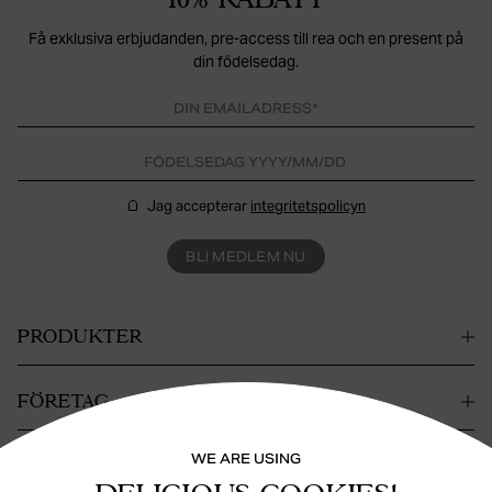
Få exklusiva erbjudanden, pre-access till rea och en present på
din födelsedag.
Jag accepterar
integritetspolicyn
BLI MEDLEM NU
PRODUKTER
FÖRETAG
WE ARE USING
KONTAKT