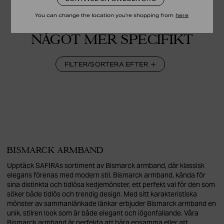
You can change the location you're shopping from
here
LETAR DU EFTER
NÅGOT MER SPECIFIKT
FILTER/SORTERA EFTER
BISMARCK ARMBAND
Upptäck SAFIRAs sortiment av Bismarck armband, där klassisk
elegans förenas med modern stil. Bismarck armband, kända för
sina distinkta och tidlösa kedjemönster, ett perfekt val för den som
söker både tidlös och trendig design. Med sitt karakteristiska
mönster av sammanlänkade länkar erbjuder Bismarck armband en
unik, stilren look som är både elegant och iögonfallande. Våra
Bismarck armband är perfekta att bära ensamma eller att