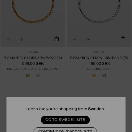
SAFIRA
SAFIRA
BISMARCK CHAIN ARMBAND (S)
BISMARCK CHAIN ARMBAND (S)
599.00 SEK
499.00 SEK
18K GULDPLÄTERAT STERLING SILVER
STERLING SILVER
1
Looks like you're shopping from
Sweden
.
4
/
4
produkter
GO TO SWEDEN SITE
CONTINUE ON SWEDEN SITE