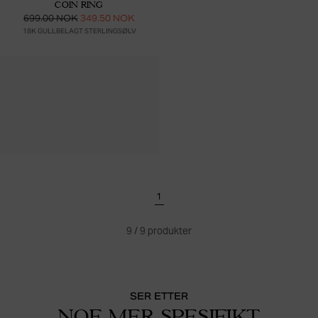
COIN RING
699.00 NOK
349.50 NOK
18K GULLBELAGT STERLINGSØLV
1
9
/
9
produkter
SER ETTER
NOE MER SPESIFIKT