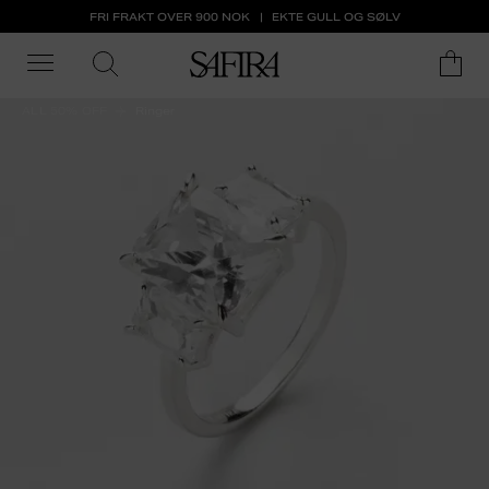
FRI FRAKT OVER 900 NOK
EKTE GULL OG SØLV
ALL 50% OFF
Ringer