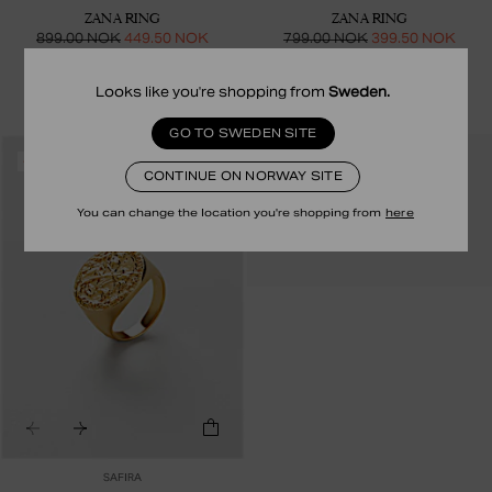
ZANA RING
ZANA RING
899.00 NOK
449.50 NOK
799.00 NOK
399.50 NOK
18K GULLBELAGT STERLINGSØLV
STERLINGSØLV
Looks like you're shopping from
Sweden
.
GO TO SWEDEN SITE
RECYCLED
-50%
CONTINUE ON NORWAY SITE
You can change the location you're shopping from
here
SAFIRA