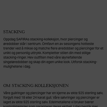
STACKING
Oppdag SAFIRAs stacking-kolleksjon, hvor piercinger og
øredobber står i sentrum. Omfavn en av sesongens hotteste
trender ved å mikse og matche flere øredobber og piercinger for et
unikt og personlig uttrykk. Kompletter stilen din med stilige
stacking-ringer. Hev outfiten med våre iøynefallende
singeløredobber og skap din egen unike look. Utforsk stacking-
mulighetene i dag.
OM STACKING-KOLLEKSJONEN
Våre gullringer og piercinger har en kjerne av ekte 925 sterling sølv,
forgylt med 18 eller 24 karat gull. Våre sølvringer og piercinger er
laget av ekte 925 sterling sølv. Edelmetallene vi bruker bærer
kontrollstempler som garanterer deres ekthet. I dag består mer