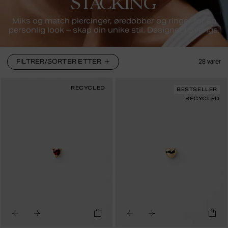
STACKING
Miks og match piercinger, øredobber og ringer for en
personlig look – skap din unike stil. Designet i Sverige.
FILTRER/SORTER ETTER
28
varer
RECYCLED
BESTSELLER
RECYCLED