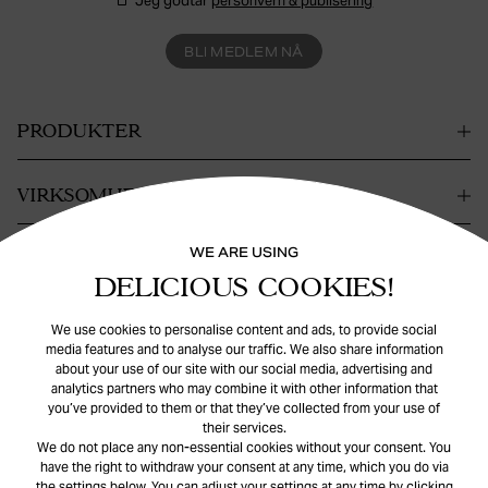
Jeg godtar
personvern & publisering
BLI MEDLEM NÅ
PRODUKTER
VIRKSOMHET
WE ARE USING
KONTAKT
DELICIOUS COOKIES!
HJELP
We use cookies to personalise content and ads, to provide social
media features and to analyse our traffic. We also share information
about your use of our site with our social media, advertising and
analytics partners who may combine it with other information that
you’ve provided to them or that they’ve collected from your use of
their services.
We do not place any non-essential cookies without your consent. You
have the right to withdraw your consent at any time, which you do via
the settings below. You can adjust your settings at any time by clicking
© Safira
2026
. All rights reserved.