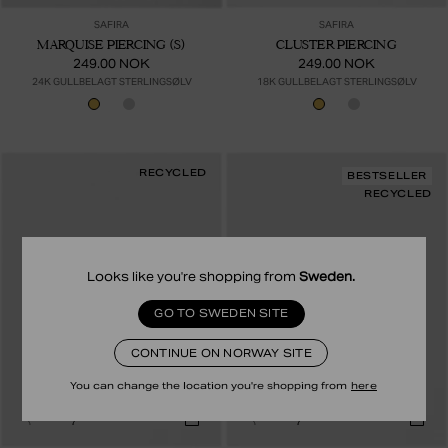
SAFIRA
SAFIRA
MARQUISE PIERCING (S)
CLUSTER PIERCING
249.00 NOK
249.00 NOK
24K GULLBELAGT STERLINGSØLV
18K GULLBELAGT STERLINGSØLV
RECYCLED
BESTSELLER
RECYCLED
Looks like you're shopping from
Sweden
.
GO TO SWEDEN SITE
CONTINUE ON NORWAY SITE
You can change the location you're shopping from
here