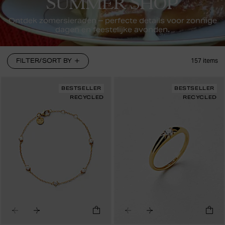
SUMMER SHOP
Ontdek zomersieraden – perfecte details voor zonnige
dagen en feestelijke avonden.
FILTER/SORT BY
157
items
BESTSELLER
BESTSELLER
RECYCLED
RECYCLED