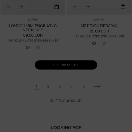
SAFIRA
SAFIRA
LOVE CHARM ENGRAVING
LIZ PEARL PIERCING
NECKLACE
25.00 EUR
89.00 EUR
18K GOLD PLATED STERLING SILVER
18K GOLD PLATED STERLING SILVER
SHOW MORE
..
1
2
3
5
32
/
157
products
LOOKING FOR