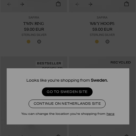
SAFIRA
SAFIRA
TWIN RING
WAVY HOOPS
59.00 EUR
59.00 EUR
STERLING SILVER
STERLING SILVER
RECYCLED
BESTSELLER
RECYCLED
Looks like you're shopping from
Sweden
.
GO TO SWEDEN SITE
CONTINUE ON NETHERLANDS SITE
You can change the location you're shopping from
here