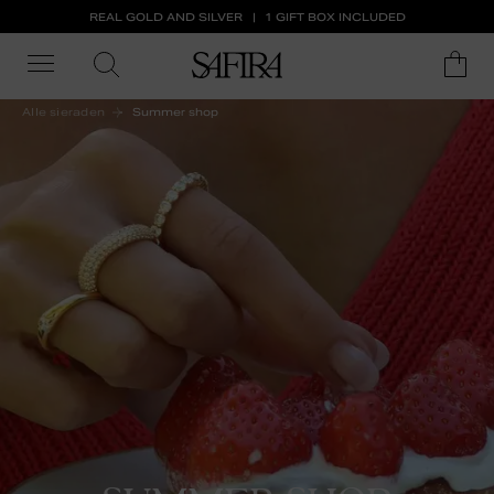
REAL GOLD AND SILVER
1 GIFT BOX INCLUDED
Alle sieraden
Summer shop