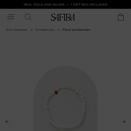
REAL GOLD AND SILVER
1 GIFT BOX INCLUDED
Alle sieraden
Armbanden
Parel armbanden