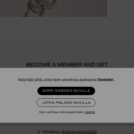
BECOME A MEMBER AND GET
10% DISCOUNT
Näyttää siltä, että teet ostoksia paikasta
Sweden
.
SIIRRY SWEDEN-SIVULLE
to sales, and a gift on your birthday. *Not valid on Fine Jewellery and ca
JATKA FINLAND-SIVULLA
Voit vaihtaa ostossijaintiasi
täältä
Hyväksyn
yksityisyyskäytäntö