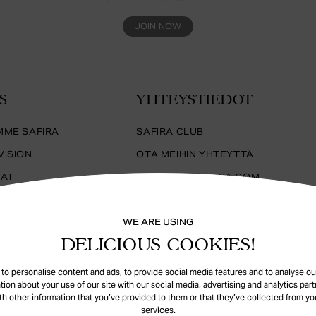
JOIN NOW
S
YHTEYSTIEDOT
MME SAFIRA
SAFIRA CLUB
VISION
OTA MEIHIN YHTEYTTÄ
KAT
SUPPORT@SAFIRA.COM
TYÖT
WE ARE USING
YYS
DELICIOUS COOKIES!
TO
o personalise content and ads, to provide social media features and to analyse our
tion about your use of our site with our social media, advertising and analytics pa
th other information that you’ve provided to them or that they’ve collected from you
services.