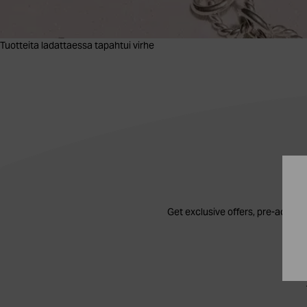
Tuotteita ladattaessa tapahtui virhe
Get exclusive offers, pre-access 