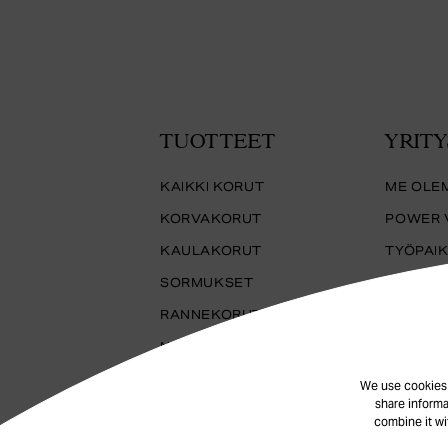
TUOTTEET
YRITY
KAIKKI KORUT
ME OLE
KORVAKORUT
POWER 
KAULAKORUT
TYÖPAI
SORMUKSET
YHTEIS
RANNEKORUT
KESTÄV
NILKKAKORUT
TUOTAN
We use cookies t
share informa
combine it wi