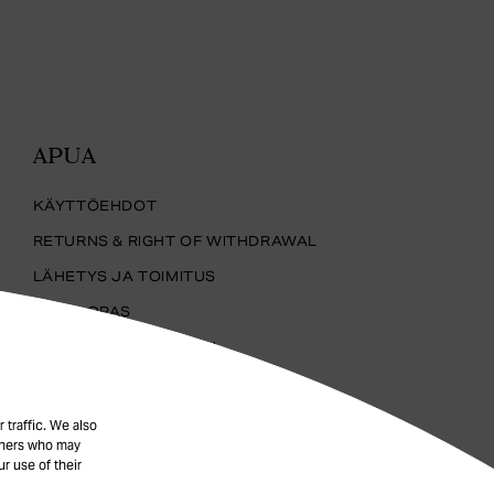
APUA
KÄYTTÖEHDOT
RETURNS & RIGHT OF WITHDRAWAL
LÄHETYS JA TOIMITUS
KOKO-OPAS
KORUJEN HOITAMINEN
YKSITYISYYSKÄYTÄNTÖ
FAQ
 traffic. We also
rtners who may
EVÄSTEET
r use of their