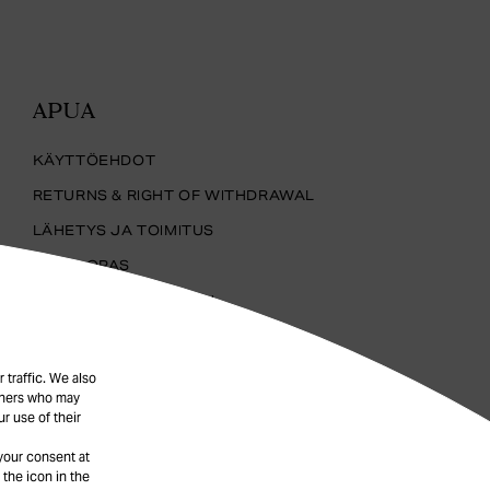
APUA
KÄYTTÖEHDOT
RETURNS & RIGHT OF WITHDRAWAL
LÄHETYS JA TOIMITUS
KOKO-OPAS
KORUJEN HOITAMINEN
YKSITYISYYSKÄYTÄNTÖ
FAQ
 traffic. We also
rtners who may
EVÄSTEET
r use of their
your consent at
 the icon in the