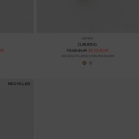
ää ostoskoriin
Lisää ostoskoriin
SAFIRA
ZURI RING
UR
79.00 EUR
39.50 EUR
24K GOLD PLATED STERLING SILVER
RECYCLED