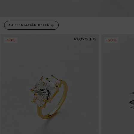
SUODATA/JÄRJESTÄ
RECYCLED
-50%
-50%