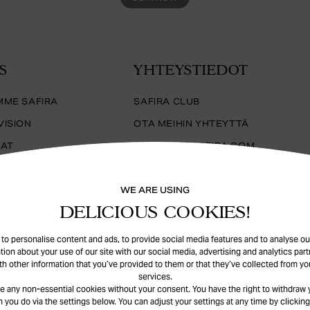
S
YHTEYSTIEDOT
MME SAFIRA
SAFIRA CLUB
VISION
OTA MEIHIN YHTEYTTÄ
KAT
SUPPORT@SAFIRA.COM
TYÖT
YYS
WE ARE USING
DELICIOUS COOKIES!
TO
o personalise content and ads, to provide social media features and to analyse our
tion about your use of our site with our social media, advertising and analytics pa
th other information that you’ve provided to them or that they’ve collected from you
services.
e any non-essential cookies without your consent. You have the right to withdraw 
 you do via the settings below. You can adjust your settings at any time by clicking