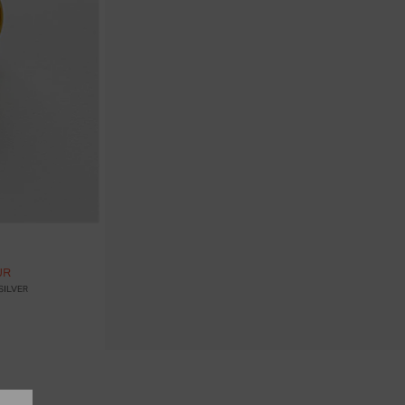
ää ostoskoriin
UR
SILVER