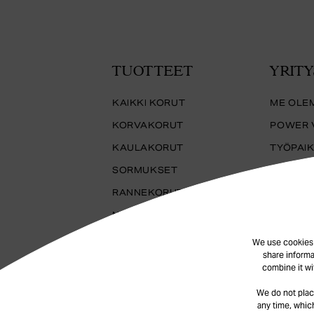
TUOTTEET
YRITY
KAIKKI KORUT
ME OLE
KORVAKORUT
POWER 
KAULAKORUT
TYÖPAI
SORMUKSET
YHTEIS
RANNEKORUT
KESTÄV
NILKKAKORUT
TUOTAN
We use cookies t
share informa
combine it wi
We do not plac
any time, which