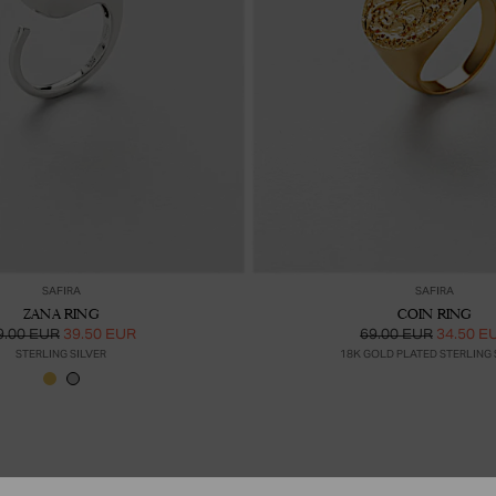
Lisää ostoskoriin
Lis
SAFIRA
SAFIRA
ZANA RING
COIN RING
9.00 EUR
39.50 EUR
69.00 EUR
34.50 E
STERLING SILVER
18K GOLD PLATED STERLING 