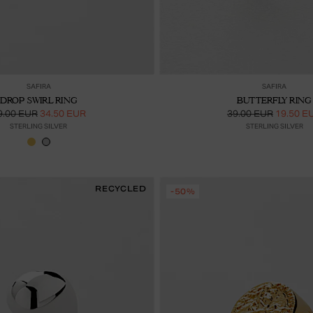
Lisää ostoskoriin
Lis
SAFIRA
SAFIRA
DROP SWIRL RING
BUTTERFLY RING
9.00 EUR
34.50 EUR
39.00 EUR
19.50 E
STERLING SILVER
STERLING SILVER
RECYCLED
-50%