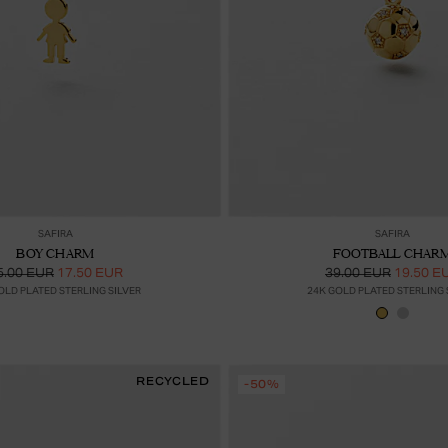
Lisää ostoskoriin
Lis
SAFIRA
SAFIRA
BOY CHARM
FOOTBALL CHAR
5.00 EUR
17.50 EUR
39.00 EUR
19.50 E
OLD PLATED STERLING SILVER
24K GOLD PLATED STERLING 
RECYCLED
-50%