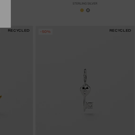
SILVER
STERLING SILVER
RECYCLED
RECYCLED
-50%