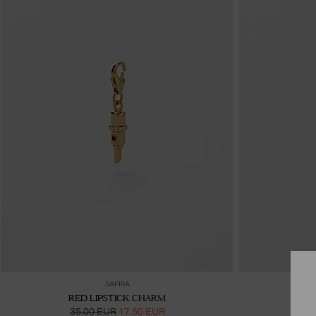
Lisää ostoskoriin
SAFIRA
RED LIPSTICK CHARM
R
35.00 EUR
17.50 EUR
2