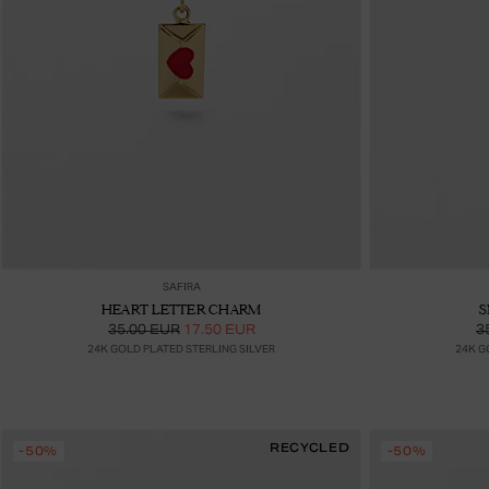
Lisää ostoskoriin
SAFIRA
HEART LETTER CHARM
S
35.00 EUR
17.50 EUR
3
24K GOLD PLATED STERLING SILVER
24K G
RECYCLED
-50%
-50%