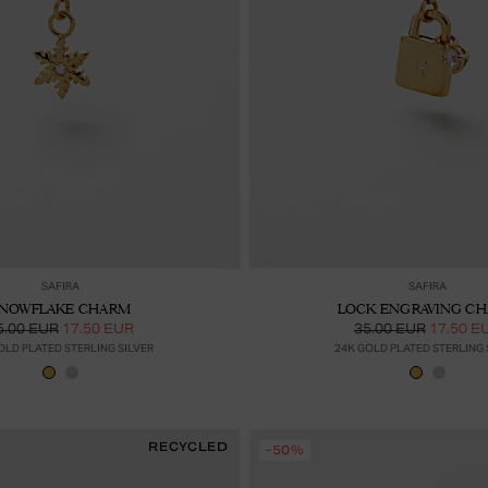
Lisää ostoskoriin
Lis
SAFIRA
SAFIRA
NOWFLAKE CHARM
LOCK ENGRAVING C
5.00 EUR
17.50 EUR
35.00 EUR
17.50 E
OLD PLATED STERLING SILVER
24K GOLD PLATED STERLING 
RECYCLED
-50%