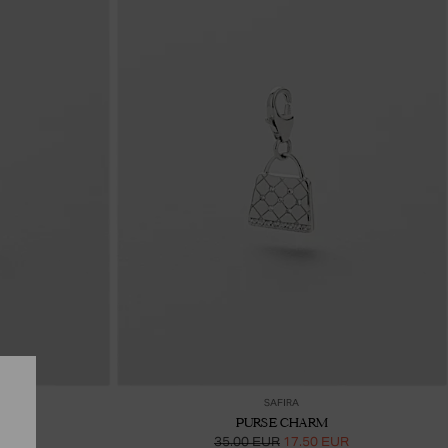
ää ostoskoriin
Lisää ostoskoriin
SAFIRA
PURSE CHARM
UR
35.00 EUR
17.50 EUR