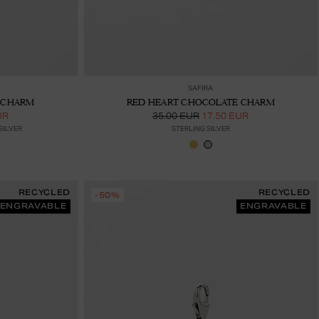
ää ostoskoriin
Lisää ostoskoriin
SAFIRA
 CHARM
RED HEART CHOCOLATE CHARM
UR
35.00 EUR
17.50 EUR
SILVER
STERLING SILVER
RECYCLED
RECYCLED
-50%
ENGRAVABLE
ENGRAVABLE