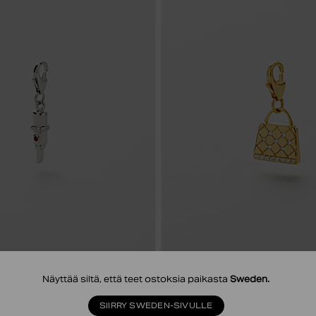
Lisää ostoskoriin
Lis
Näyttää siltä, että teet ostoksia paikasta
Sweden
.
SAFIRA
SAFIRA
ED LIPSTICK CHARM
PURSE CHARM
SIIRRY SWEDEN-SIVULLE
9.00 EUR
14.50 EUR
39.00 EUR
19.50 E