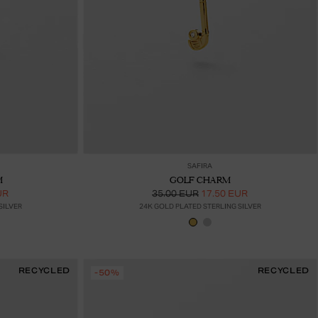
ää ostoskoriin
Lisää ostoskoriin
SAFIRA
M
GOLF CHARM
UR
35.00 EUR
17.50 EUR
SILVER
24K GOLD PLATED STERLING SILVER
RECYCLED
RECYCLED
-50%