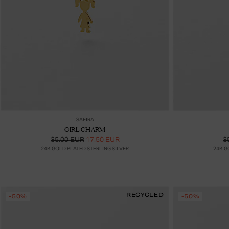
Lisää ostoskoriin
SAFIRA
GIRL CHARM
35.00 EUR
17.50 EUR
3
24K GOLD PLATED STERLING SILVER
24K G
RECYCLED
-50%
-50%