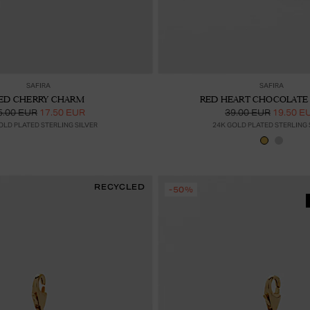
Lisää ostoskoriin
Lis
SAFIRA
SAFIRA
ED CHERRY CHARM
RED HEART CHOCOLATE
5.00 EUR
17.50 EUR
39.00 EUR
19.50 E
OLD PLATED STERLING SILVER
24K GOLD PLATED STERLING 
RECYCLED
-50%