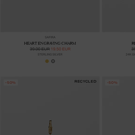
Lisää ostoskoriin
SAFIRA
HEART ENGRAVING CHARM
R
39.00 EUR
19.50 EUR
3
STERLING SILVER
24K G
RECYCLED
-50%
-50%