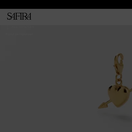
ALL 50% OFF
Korut ja riipukset