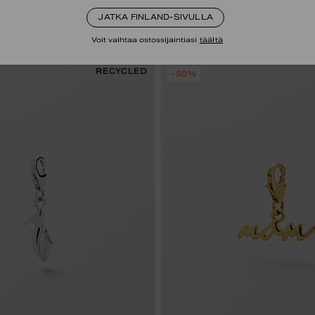
STERLING SILVER
24K GOLD PLATED STERLING 
JATKA FINLAND-SIVULLA
Voit vaihtaa ostossijaintiasi
täältä
RECYCLED
-50%