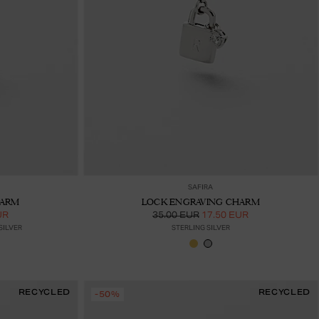
ää ostoskoriin
Lisää ostoskoriin
SAFIRA
HARM
LOCK ENGRAVING CHARM
UR
35.00 EUR
17.50 EUR
SILVER
STERLING SILVER
RECYCLED
RECYCLED
-50%