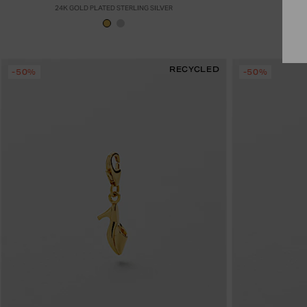
24K GOLD PLATED STERLING SILVER
RECYCLED
-50%
-50%