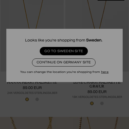
Looks like you're shopping from
Sweden
.
GO TO SWEDEN SITE
CONTINUE ON GERMANY SITE
You can change the location you're shopping from
here
SAFIRA
SAFIRA
HANNA HEART HALSKETTE
LOVE CHARM HALSKETTE
GRAVUR
89.00 EUR
89.00 EUR
24K VERGOLDETES STERLINGSILBER
18K VERGOLDETES STERLINGSILBER