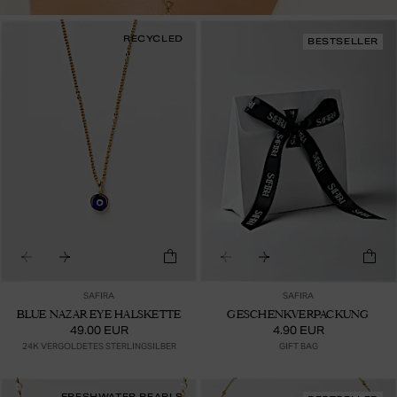
RECYCLED
BESTSELLER
SAFIRA
SAFIRA
BLUE NAZAR EYE HALSKETTE
GESCHENKVERPACKUNG
49.00 EUR
4.90 EUR
24K VERGOLDETES STERLINGSILBER
GIFT BAG
FRESHWATER PEARLS