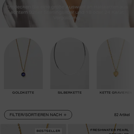
Entdecken Sie eine große Auswahl an Halsketten aus
echtem 925er Sterlingsilber und 18 oder 24 Karat
Vergoldung.
GOLDKETTE
SILBERKETTE
KETTE GRAVIEREN
FILTER/SORTIEREN NACH
82
Artikel
FRESHWATER PEARL
BESTSELLER