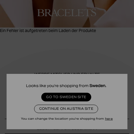
BRACELETS
Ein Fehler ist aufgetreten beim Laden der Produkte
WERDE MITGLIED UND ERHALTE
10% RABATT
Looks like you're shopping from
Sweden
.
Erhalte exklusive Angebote, Pre-Access und ein Geschenk zu
GO TO SWEDEN SITE
deinem Geburtstag.
CONTINUE ON AUSTRIA SITE
You can change the location you're shopping from
here