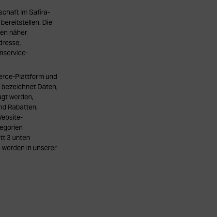
chaft im Safira-
ereitstellen. Die
ten näher
dresse,
nservice-
erce-Plattform und
 bezeichnet Daten,
ugt werden,
nd Rabatten,
Website-
tegorien
tt 3 unten
 werden in unserer