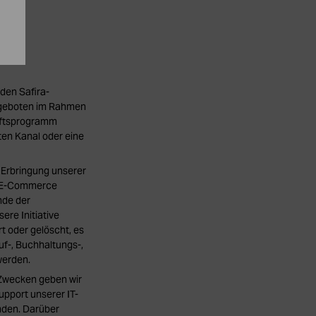
 den Safira-
 Angeboten im Rahmen
haftsprogramm
mten Kanal oder eine
 Erbringung unserer
n E-Commerce
nde der
ere Initiative
t oder gelöscht, es
uf-, Buchhaltungs-,
werden.
Zwecken geben wir
upport unserer IT-
nden. Darüber