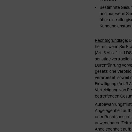
Bestimmte Gesund
und nur, wenn Si
über eine allerg
Kundendienstange
Rechtsgrundlage:
Di
helfen, wenn Sie Fr
(Art. 6 Abs. 1 lit. 
sonstige vertraglich
Durchführung vorver
gesetzliche Verpflic
verarbeitet, soweit 
Einwilligung (Art. 
Verteidigung von Rec
betreffenden Gesund
Aufbewahrungsfrist
Angelegenheit aufbe
oder Rechtsansprüch
anwendbaren Zeitrau
Angelegenheit aufb