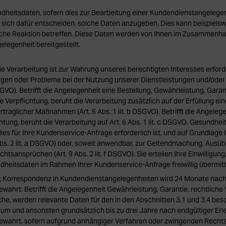
heitsdaten, sofern dies zur Bearbeitung einer Kundendienstangelegenhe
e sich dafür entscheiden, solche Daten anzugeben. Dies kann beispiels
ische Reaktion betreffen. Diese Daten werden von Ihnen im Zusammenha
legenheit bereitgestellt.
e Verarbeitung ist zur Wahrung unseres berechtigten Interesses erforde
agen oder Probleme bei der Nutzung unserer Dienstleistungen und/ode
f DSGVO). Betrifft die Angelegenheit eine Bestellung, Gewährleistung, Gara
e Verpflichtung, beruht die Verarbeitung zusätzlich auf der Erfüllung ei
traglicher Maßnahmen (Art. 6 Abs. 1 lit. b DSGVO). Betrifft die Angelege
htung, beruht die Verarbeitung auf Art. 6 Abs. 1 lit. c DSGVO. Gesundhe
dies für Ihre Kundenservice-Anfrage erforderlich ist, und auf Grundlage
9 Abs. 2 lit. a DSGVO) oder, soweit anwendbar, zur Geltendmachung, Ausü
htsansprüchen (Art. 9 Abs. 2 lit. f DSGVO). Sie erteilen Ihre Einwilligung
heitsdaten im Rahmen Ihrer Kundenservice-Anfrage freiwillig übermitt
:
Korrespondenz in Kundendienstangelegenheiten wird 24 Monate nach
wahrt. Betrifft die Angelegenheit Gewährleistung, Garantie, rechtliche
e, werden relevante Daten für den in den Abschnitten 3.1 und 3.4 bes
m und ansonsten grundsätzlich bis zu drei Jahre nach endgültiger Erl
ewahrt, sofern aufgrund anhängiger Verfahren oder zwingenden Rechts