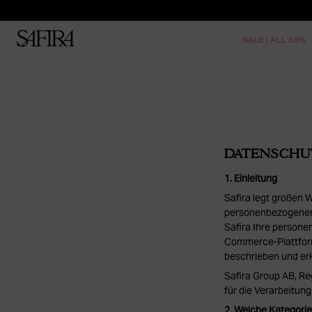
SALE | ALL 50%
DATENSCHU
1. Einleitung
Safira legt großen W
personenbezogenen 
Safira Ihre persone
Commerce-Plattform
beschrieben und erk
Safira Group AB, Re
für die Verarbeitu
2. Welche Kategori