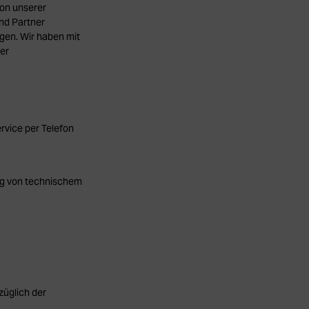
on unserer
und Partner
en. Wir haben mit
rer
vice per Telefon
ng von technischem
üglich der