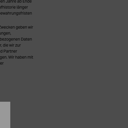
eben Jahre ab Ende
fhistorie länger
fbewahrungsfristen
Zwecken geben wir
ungen,
enbezogenen Daten
 die wir zur
d Partner
en. Wir haben mit
rer