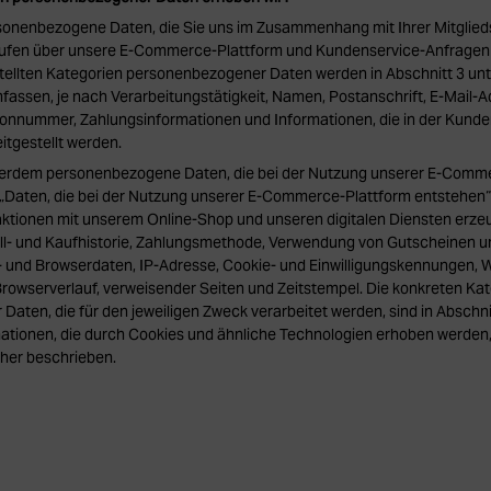
sonenbezogene Daten, die Sie uns im Zusammenhang mit Ihrer Mitglieds
äufen über unsere E-Commerce-Plattform und Kundenservice-Anfragen b
tellten Kategorien personenbezogener Daten werden in Abschnitt 3 un
assen, je nach Verarbeitungstätigkeit, Namen, Postanschrift, E-Mail-A
fonnummer, Zahlungsinformationen und Informationen, die in der Kunde
tgestellt werden.
ßerdem personenbezogene Daten, die bei der Nutzung unserer E-Comm
 „Daten, die bei der Nutzung unserer E-Commerce-Plattform entstehen“
raktionen mit unserem Online-Shop und unseren digitalen Diensten erze
ell- und Kaufhistorie, Zahlungsmethode, Verwendung von Gutscheinen u
 und Browserdaten, IP-Adresse, Cookie- und Einwilligungskennungen, 
Browserverlauf, verweisender Seiten und Zeitstempel. Die konkreten Ka
aten, die für den jeweiligen Zweck verarbeitet werden, sind in Abschni
ationen, die durch Cookies und ähnliche Technologien erhoben werden,
her beschrieben.