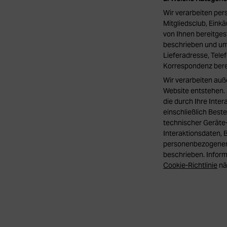
Wir verarbeiten per
Mitgliedsclub, Eink
von Ihnen bereitges
beschrieben und umf
Lieferadresse, Tele
Korrespondenz berei
Wir verarbeiten au
Website entstehen.
die durch Ihre Inte
einschließlich Best
technischer Geräte-
Interaktionsdaten, 
personenbezogener D
beschrieben. Inform
Cookie-Richtlinie
nä