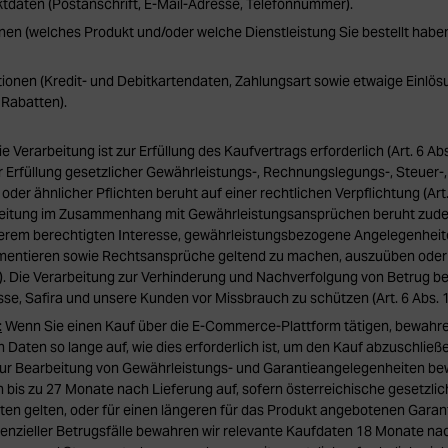
daten (Postanschrift, E-Mail-Adresse, Telefonnummer).
nen (welches Produkt und/oder welche Dienstleistung Sie bestellt habe
ionen (Kredit- und Debitkartendaten, Zahlungsart sowie etwaige Einlös
Rabatten).
e Verarbeitung ist zur Erfüllung des Kaufvertrags erforderlich (Art. 6 Abs
r Erfüllung gesetzlicher Gewährleistungs-, Rechnungslegungs-, Steuer-,
oder ähnlicher Pflichten beruht auf einer rechtlichen Verpflichtung (Art. 6
eitung im Zusammenhang mit Gewährleistungsansprüchen beruht zude
erem berechtigten Interesse, gewährleistungsbezogene Angelegenheite
mentieren sowie Rechtsansprüche geltend zu machen, auszuüben oder zu
VO). Die Verarbeitung zur Verhinderung und Nachverfolgung von Betrug 
se, Safira und unsere Kunden vor Missbrauch zu schützen (Art. 6 Abs. 1 
:
Wenn Sie einen Kauf über die E-Commerce-Plattform tätigen, bewahren
aten so lange auf, wie dies erforderlich ist, um den Kauf abzuschließ
 Zur Bearbeitung von Gewährleistungs- und Garantieangelegenheiten be
 bis zu 27 Monate nach Lieferung auf, sofern österreichische gesetzli
ten gelten, oder für einen längeren für das Produkt angebotenen Garan
enzieller Betrugsfälle bewahren wir relevante Kaufdaten 18 Monate na