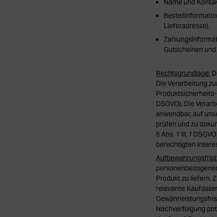
Name und Kontakt
Bestellinformatio
Lieferadresse).
Zahlungsinformat
Gutscheinen und 
Rechtsgrundlage:
Di
Die Verarbeitung zu
Produktsicherheits- 
DSGVO). Die Verarb
anwendbar, auf uns
prüfen und zu doku
6 Abs. 1 lit. f DSG
berechtigten Interes
Aufbewahrungsfrist
personenbezogenen D
Produkt zu liefern.
relevante Kaufdaten
Gewährleistungsfris
Nachverfolgung pot