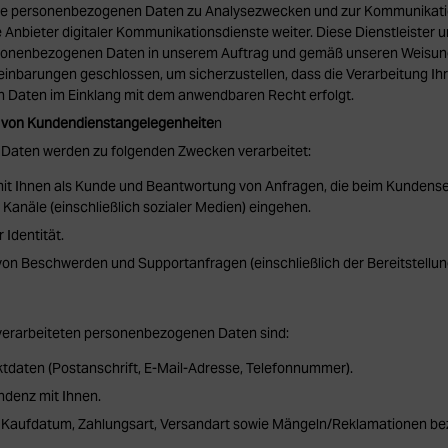
hre personenbezogenen Daten zu Analysezwecken und zur Kommunikati
Anbieter digitaler Kommunikationsdienste weiter. Diese Dienstleister 
rsonenbezogenen Daten in unserem Auftrag und gemäß unseren Weisung
einbarungen geschlossen, um sicherzustellen, dass die Verarbeitung Ih
Daten im Einklang mit dem anwendbaren Recht erfolgt.
g von Kundendienstangelegenheite
n
aten werden zu folgenden Zwecken verarbeitet:
t Ihnen als Kunde und Beantwortung von Anfragen, die beim Kundenser
e Kanäle (einschließlich sozialer Medien) eingehen.
 Identität.
von Beschwerden und Supportanfragen (einschließlich der Bereitstellu
 verarbeiteten personenbezogenen Daten sind:
daten (Postanschrift, E-Mail-Adresse, Telefonnummer).
denz mit Ihnen.
 Kaufdatum, Zahlungsart, Versandart sowie Mängeln/Reklamationen bez