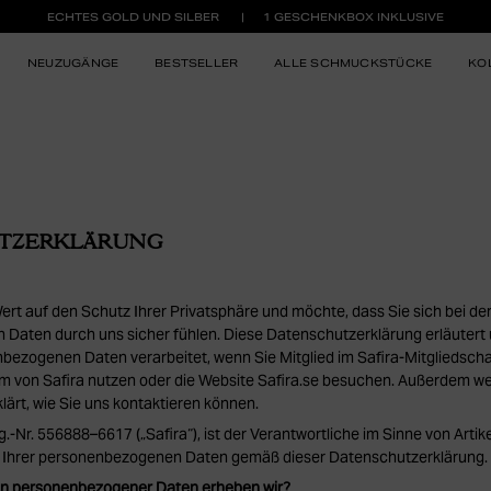
ECHTES GOLD UND SILBER
1 GESCHENKBOX INKLUSIVE
NEUZUGÄNGE
BESTSELLER
ALLE SCHMUCKSTÜCKE
KO
TZERKLÄRUNG
ert auf den Schutz Ihrer Privatsphäre und möchte, dass Sie sich bei der
Daten durch uns sicher fühlen. Diese Datenschutzerklärung erläutert 
nbezogenen Daten verarbeitet, wenn Sie Mitglied im Safira-Mitgliedschaf
 von Safira nutzen oder die Website Safira.se besuchen. Außerdem we
lärt, wie Sie uns kontaktieren können.
g.-Nr. 556888–6617 („Safira“), ist der Verantwortliche im Sinne von Arti
ng Ihrer personenbezogenen Daten gemäß dieser Datenschutzerklärung.
en personenbezogener Daten erheben wir?