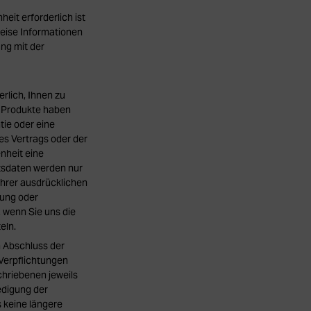
it erforderlich ist
weise Informationen
ng mit der
rlich, Ihnen zu
r Produkte haben
ntie oder eine
nes Vertrags oder der
nheit eine
itsdaten werden nur
 Ihrer ausdrücklichen
bung oder
, wenn Sie uns die
eln.
 Abschluss der
 Verpflichtungen
chriebenen jeweils
edigung der
 keine längere