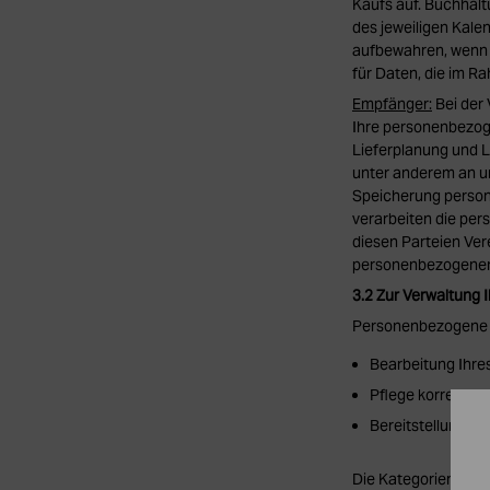
Kaufs auf. Buchhalt
des jeweiligen Kalen
aufbewahren, wenn S
für Daten, die im Ra
Empfänger:
Bei der
Ihre personenbezoge
Lieferplanung und 
unter anderem an uns
Speicherung person
verarbeiten die pe
diesen Parteien Ver
personenbezogenen 
3.2 Zur Verwaltung I
Personenbezogene D
Bearbeitung Ihres
Pflege korrekter 
Bereitstellung re
Die Kategorien der