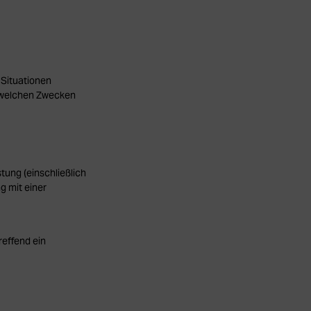
 Situationen
u welchen Zwecken
tung (einschließlich
 mit einer
effend ein