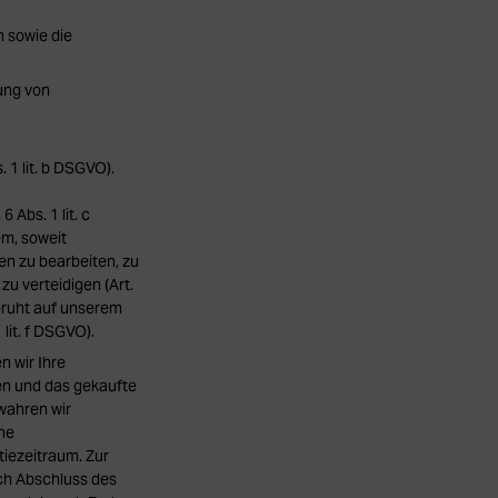
n sowie die
ung von
. 1 lit. b DSGVO).
 Abs. 1 lit. c
m, soweit
n zu bearbeiten, zu
 verteidigen (Art.
beruht auf unserem
lit. f DSGVO).
 wir Ihre
en und das gekaufte
wahren wir
che
tiezeitraum. Zur
ch Abschluss des