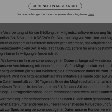
daten (Postanschrift, E-Mail-Adresse, Telefonnummer).
CONTINUE ON AUSTRIA SITE
You can change the location you're shopping from
here
istorie.
ie Verarbeitung ist für die Erfüllung der Mitgliedschaftsvereinbarung für
erlich (Art. 6 Abs. 1 lit. b DSGVO). Die Verarbeitung von Vorteilen und
 beruht außerdem auf unserem berechtigten Interesse, das Mitgliedsc
weiterzuentwickeln (Art. 6 Abs. 1 lit. f DSGVO), sofern für einen bestim
e keine Einwilligung erforderlich ist.
:
Wir bewahren Ihre personenbezogenen Daten so lange auf, wie sie zur
unserer Vereinbarung mit Ihnen über den Safira-Mitgliedsclub und de
 Mitgliedschaft gilt bis auf Weiteres; die Daten werden daher bis zum E
wahrt. Wird Ihre Mitgliedschaft auf Ihre Initiative als Kunde oder auf uns
e Daten innerhalb von 30 Tagen ab Ende der Mitgliedschaft anonymisier
 müssen für einen in den Abschnitten 3.1, 3.4 oder 3.6 beschriebenen Ka
stungs-, Betrugspräventions- oder Rechtsanspruchszweck aufbewahrt 
 Verarbeitung Ihrer personenbezogenen Daten zu den oben genannten 
nen Daten unter anderem an unsere IT-Dienstleister für Betrieb und S
e wir zur Speicherung personenbezogener Daten unserer Kunden verwe