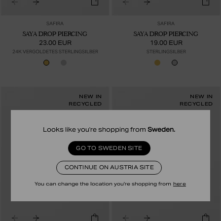
SAFIRA
SAFIRA
SAYA DROP PIERCING
SAYA DROP PIERCING
23.00 EUR
19.00 EUR
24K VERGOLDETES STERLINGSILBER
STERLINGSILBER
NEW IN
NEW IN
RECYCLED
RECYCLED
Looks like you're shopping from
Sweden
.
GO TO SWEDEN SITE
CONTINUE ON AUSTRIA SITE
You can change the location you're shopping from
here