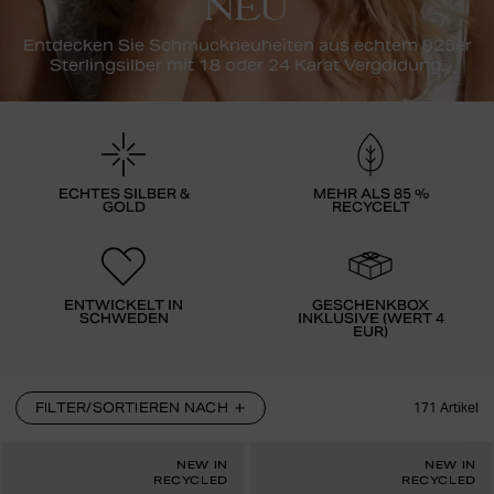
NEU
Entdecken Sie Schmuckneuheiten aus echtem 925er
Sterlingsilber mit 18 oder 24 Karat Vergoldung.
ECHTES SILBER &
MEHR ALS 85 %
GOLD
RECYCELT
ENTWICKELT IN
GESCHENKBOX
SCHWEDEN
INKLUSIVE (WERT 4
EUR)
FILTER/SORTIEREN NACH
171
Artikel
NEW IN
NEW IN
RECYCLED
RECYCLED