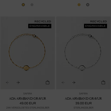
RECYCLED
RECYCLED
ENGRAVABLE
ENGRAVABLE
SAFIRA
SAFIRA
ADA ARMBAND GRAVUR
ADA ARMBAND GRAVUR
49.00 EUR
39.00 EUR
24K VERGOLDETES STERLINGSILBER
STERLINGSILBER