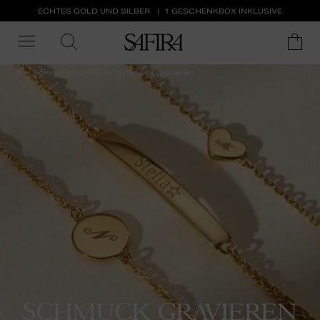
ECHTES GOLD UND SILBER
1 GESCHENKBOX INKLUSIVE
Alle Schmuckstücke
Schmuck gravieren
SCHMUCK GRAVIEREN