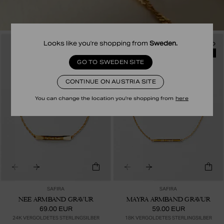
Looks like you're shopping from
Sweden
.
RECYCLED
RECYCLED
ENGRAVABLE
ENGRAVABLE
GO TO SWEDEN SITE
CONTINUE ON AUSTRIA SITE
You can change the location you're shopping from
here
SAFIRA
SAFIRA
NEE ARMBAND GRAVUR
MAYRA ARMBAND GRAVUR
69.00 EUR
59.00 EUR
24K VERGOLDETES STERLINGSILBER
18K VERGOLDETES STERLINGSILBER